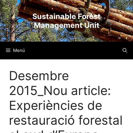
Vés
al
Sustainable Forest
contingut
Management Unit
Menú
Desembre
2015_Nou article:
Experiències de
restauració forestal