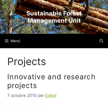
Vés
al
Sustainable Forest
contingut
Management Unit
Menú
Projects
Innovative and research
projects
7 octubre 2010
per
Editor