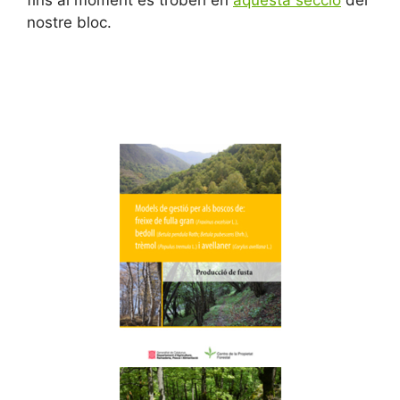
fins al moment es troben en
aquesta secció
del
nostre bloc.