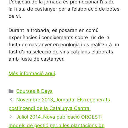
L’objectiu de la jornada és promocionar l’ús de
la fusta de castanyer per a l’elaboració de bótes
de vi.
Durant la trobada, es posaran en comú
experiències i coneixements sobre l’ús de la
fusta de castanyer en enologia i es realitzarà un
tast d’una selecció de vins catalans elaborats
amb fusta de castanyer.
Més informació aquí
.
Categories
Courses & Days
Navegació
Novembre 2013_Jornada: Els regenerats
per
postincendi de la Catalunya Central
les
Juliol 2014_Nova publicació ORGEST:
entrades
models de gestió per a les plantacions de