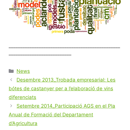
________________________________________________
___________________________
Categories
News
Navegació
Desembre 2013_Trobada empresarial: Les
per
bótes de castanyer per a l’elaboració de vins
les
diferenciats
entrades
Setembre 2014_Participació AGS en el Pla
Anual de Formació del Departament
d’Agricultura