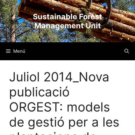
Vés
al
Sustainable Forest
contingut
Management Unit
Menú
Juliol 2014_Nova
publicació
ORGEST: models
de gestió per a les