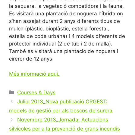
la sequera, la vegetació competidora i la fauna.
Es visitarà una plantació de noguera híbrida on
s’han assajat durant 2 anys diferents tipus de
mulch (plàstic, bioplàstic, estella forestal,
estella de poda urbana) i 4 models diferents de
protector individual (2 de tub i 2 de malla).
També es visitarà una plantació de noguera i
cirerer de 12 anys
Més informació aquí.
Categories
Courses & Days
Navegació
Juliol 2013_Nova publicació ORGEST:
per
models de gestió per als boscos de surera
les
Novembre 2013_Jornada: Actuacions
entrades
silvícoles per a la prevenció de grans incendis