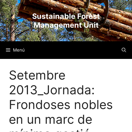
Vés
al
Sustainable Forest
contingut
Management Unit
Menú
Setembre
2013_Jornada:
Frondoses nobles
en un marc de