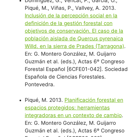
Domínguez, G., Vericat, P., García, O.,
Piqué, M., Viñas, P., Vallvey, A. 2013.
Inclusión de la percepción social en la
definición de la gestión forestal con
objetivos de conservación. El caso de la
población aislada de Quercus pyrenaica
Willd. en la sierra de Prades (Tarragona)
.
En: G. Montero González, M. Guijarro
Guzmán et al. (eds.), Actas 6º Congreso
Forestal Español [6CFE01-042]. Sociedad
Española de Ciencias Forestales.
Pontevedra.
Piqué, M. 2013.
Planificación forestal en
espacios protegidos: herramientas
integradoras en un contexto de cambio
.
En: G. Montero González, M. Guijarro
Guzmán et al. (eds.), Actas 6º Congreso