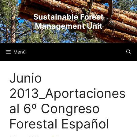
Vés
al
Sustainable Forest
contingut
Management Unit
Menú
Junio
2013_Aportaciones
al 6º Congreso
Forestal Español